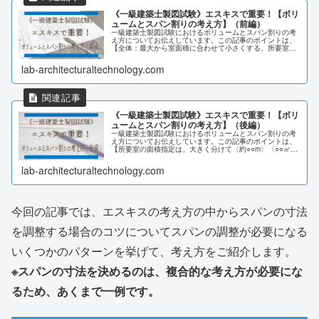
《一級建築士製図試験》エスキスで重要！【ボリ
ュームとスパン割りの考え方】（前編）
一級建築士製図試験におけるボリュームとスパン割りの考
え方についてお伝えしています。この記事のポイントは、
【全体：最大から室面積に合わせて小さくする、所要室：
最小から建築物全体に合わせて大きくしていくとスムーズ
に進められる】【基本のスパン割り及びその時の面積
lab-architecturaltechnology.com
（1,176･1,008）を暗記する】の2つです。
《一級建築士製図試験》エスキスで重要！【ボリ
ュームとスパン割りの考え方】（後編）
一級建築士製図試験におけるボリュームとスパン割りの考
え方についてお伝えしています。この記事のポイントは、
【所要室の面積指定は、大きく分けて〈約○○m〉〈○○㎡以
上〉〈適宜〉の3つ】【同じ面積、近似の面積の組合せを
知っているとエスキスの幅が広がる】の2つです。
lab-architecturaltechnology.com
今回の記事では、エスキスの考え方の中からスパンの寸法
を調整する場合のコツについてスパンの調整が必要になる
いくつかのパターンを挙げて、考え方をご紹介します。
※スパンの寸法を決めるのは、複合的な考え方が必要にな
るため、あくまで一例です。