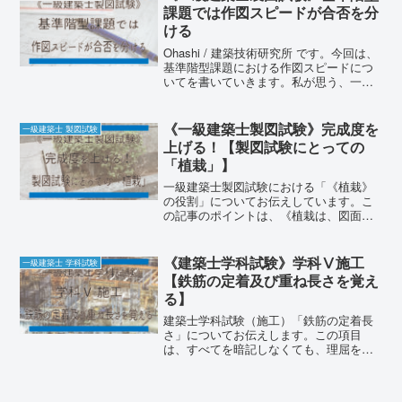
ーンの発展形》《コア位置は、試験中に
課題では作図スピードが合否を分
一から考えない》の4つです。
ける
Ohashi / 建築技術研究所 です。今回は、
基準階型課題における作図スピードにつ
いてを書いていきます。私が思う、一級
建築士製図試験の本質は、【課題文の読
取】【時間管理】【作業後の確認】の3つ
です。この中でも、作図スピードは【時
《一級建築士製図試験》完成度を
一級建築士 製図試験
間管理】に
上げる！【製図試験にとっての
「植栽」】
一級建築士製図試験における「《植栽》
の役割」についてお伝えしています。こ
の記事のポイントは、《植栽は、図面の
完成度を上げる役割がある》《植栽の不
規則な線は、外に出すのではなく、内に
入れるイメージ》《スキマ時間の活用で
《建築士学科試験》学科Ⅴ施工
一級建築士 学科試験
確実に上達する》の3つです。
【鉄筋の定着及び重ね長さを覚え
る】
建築士学科試験（施工）「鉄筋の定着長
さ」についてお伝えします。この項目
は、すべてを暗記しなくても、理屈を理
解すれば確実に得点できます。ポイント
は、1.鉄筋の強度が強くなると定着長さ
は【長く】なる。2.設計基準強度が大き