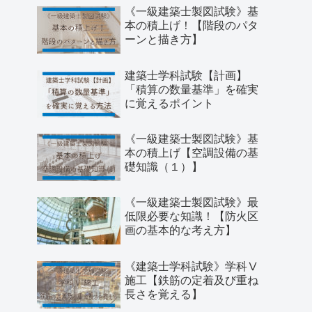
《一級建築士製図試験》基
本の積上げ！【階段のパタ
ーンと描き方】
建築士学科試験【計画】
「積算の数量基準」を確実
に覚えるポイント
《一級建築士製図試験》基
本の積上げ【空調設備の基
礎知識（１）】
《一級建築士製図試験》最
低限必要な知識！【防火区
画の基本的な考え方】
《建築士学科試験》学科Ⅴ
施工【鉄筋の定着及び重ね
長さを覚える】