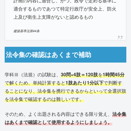
計画の内容に適合し、かつ、政令で定める基準に
適合するものであつて特定行政庁が安全上、防火
上及び衛生上支障がないと認めるもの
建築基準法第44条
法令集の確認はあくまで補助
学科Ⅲ（法規）の試験は、
30問×4肢＝120肢
を
1時間45分
で解くため、単純計算すると
1肢あたり1分以下
で判断す
ることになり、法令集を携行できるからといって全選択肢
を法令集で確認するのは難しいです。
そのため、よく出題される内容はできる限り覚え、
法令集
はあくまで確認として使用するようにしましょう。