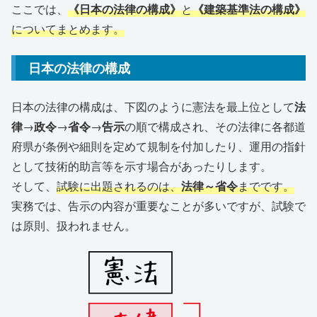
ここでは、
《日本の法律の構成》
と
《建築基準法の構成》
についてまとめます。
日本の法律の構成
日本の法律の構成は、下図のように憲法を最上位として
法
律
→
政令
→
省令
→
告示
の順で構成され、その法律に各都道
府県が条例や細則を定めて規制を付加したり、運用の指針
として技術的助言等を示す場合があったりします。
そして、
試験に出題されるのは、
法律～省令
までです。
実務では、告示の内容が重要なことが多いですが、試験で
は原則、扱われません。