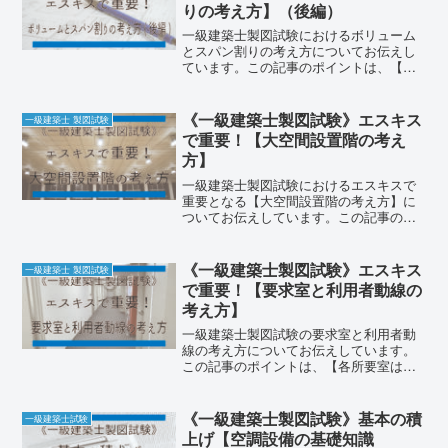
りの考え方】（後編）
一級建築士製図試験におけるボリューム
とスパン割りの考え方についてお伝えし
ています。この記事のポイントは、【所
要室の面積指定は、大きく分けて〈約
○○m〉〈○○㎡以上〉〈適宜〉の3つ】
【同じ面積、近似の面積の組合せを知っ
《一級建築士製図試験》エスキス
一級建築士 製図試験
ているとエスキスの幅が広がる】の2つで
で重要！【大空間設置階の考え
す。
方】
一級建築士製図試験におけるエスキスで
重要となる【大空間設置階の考え方】に
ついてお伝えしています。この記事のポ
イントは、《階毎の特徴を理解する》
《大空間における計画の原則を理解す
る》《何が最善の選択なのかを書き出し
《一級建築士製図試験》エスキス
一級建築士 製図試験
て検討する》の3つになります。
で重要！【要求室と利用者動線の
考え方】
一級建築士製図試験の要求室と利用者動
線の考え方についてお伝えしています。
この記事のポイントは、【各所要室は、
共用部を介してアプローチする】【 要求
室の特記事項として計画する室は、共用
部からの動線が不要】【 共用部も同様の
《一級建築士製図試験》基本の積
一級建築士試験
考え方をする】の3つです。
上げ【空調設備の基礎知識