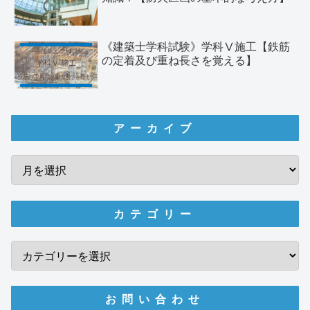
《建築士学科試験》学科Ⅴ施工【鉄筋
の定着及び重ね長さを覚える】
アーカイブ
カテゴリー
お問い合わせ