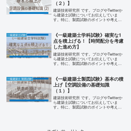
（２）】
建築技術研究所 です。ブログやTwitterか
ら建築士試験についてお伝えしていま
す。特に、製図試験のポイントや考え方
について自身の受験経験を基に記事を作
成しています。試験に向けての学習の補
助として活用していただけると嬉しいで
《一級建築士学科試験》確実な1
一級建築士試験
す。今回の記事で
点を積上げる！【時間配分を考慮
した進め方】
建築技術研究所 です。ブログやTwitterか
ら建築士試験についてお伝えしていま
す。特に、製図試験のポイントや考え方
について自身の受験経験を基に記事を作
成しています。試験に向けての学習の補
助として活用していただけると嬉しいで
《一級建築士製図試験》基本の積
一級建築士 製図試験
す。建築士に限ら
上げ【空調設備の基礎知識
（１）】
建築技術研究所 です。ブログやTwitterか
ら建築士試験についてお伝えしていま
す。特に、製図試験のポイントや考え方
について自身の受験経験を基に記事を作
成しています。試験に向けての学習の補
助として活用していただけると嬉しいで
す。今回の記事で