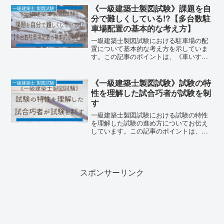
ットが大きい】【ミスが起こりやすい計
《一級建築士製図試験》課題を自
一級建築士 製図試験
画がある】【エスキスでの考え始めは、
分で難しくしている!?【多台数駐
下階の大空間と近似する面積の空間が無
車場配置の基本的な考え方】
いかということ】の4つです。
一級建築士製図試験における駐車場の配
置について基本的な考え方を示していま
す。この記事のポイントは、《車いす使
用者用駐車場には、寸法に決まりがあ
る》《駐車場から出入口までの動線を確
保できる位置とする》《【自分で決めた
《一級建築士製図試験》試験の特
一級建築士 製図試験
こと】と【課題で求められていること】
性を理解した試合巧者が試験を制
を適切に把握する》《自分で要求のレベ
す
ルを上げない》の4つです。
一級建築士製図試験における試験の特性
を理解した試験の進め方についてお伝え
しています。この記事のポイントは、
《自分のタイムスケジュール通りに進め
る》《【問題の難易度】≒【合否を分け
る採点基準】を見極める》《時間厳守で
進め、試験終盤でのチェックに時間を使
う》《採点基準になりやすい点を優先し
スポンサーリンク
て確認していく》の4つです。