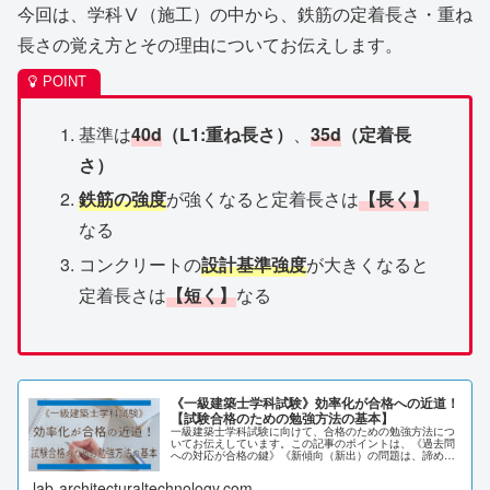
今回は、学科Ⅴ（施工）の中から、鉄筋の定着長さ・重ね
長さの覚え方とその理由についてお伝えします。
基準は
40d
（L1:重ね長さ）
、
35d
（定着長
さ）
鉄筋の強度
が強くなると定着長さは
【長く】
なる
コンクリートの
設計基準強度
が大きくなると
定着長さは
【短く】
なる
《一級建築士学科試験》効率化が合格への近道！
【試験合格のための勉強方法の基本】
一級建築士学科試験に向けて、合格のための勉強方法につ
いてお伝えしています。この記事のポイントは、《過去問
への対応が合格の鍵》《新傾向（新出）の問題は、諦める
勇気も必要》《各科目のポイントを押さえて効率化》の3
つです。繰り返しの学習が合格への近道です。
lab-architecturaltechnology.com