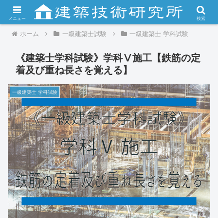
メニュー
検索
ホーム
一級建築士試験
一級建築士 学科試験
《建築士学科試験》学科Ⅴ施工【鉄筋の定
着及び重ね長さを覚える】
一級建築士 学科試験