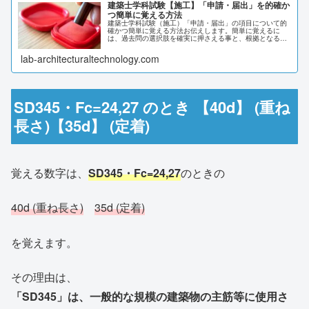
建築士学科試験【施工】「申請・届出」を的確か
つ簡単に覚える方法
建築士学科試験（施工）「申請・届出」の項目について的
確かつ簡単に覚える方法お伝えします。簡単に覚えるに
は、過去問の選択肢を確実に押さえる事と、根拠となる法
律の違いで区分してみる事が重要です。言葉が似ているも
のや確認申請のように実務では代理者が申請を行っている
lab-architecturaltechnology.com
ものがあるので注意しましょう。
SD345・Fc=24,27 のとき 【40d】 (重ね
長さ)【35d】 (定着)
覚える数字は、
SD345・Fc=24,27
のときの
40d (重ね長さ)
35d (定着)
を覚えます。
その理由は、
「SD345」は、一般的な規模の建築物の主筋等に使用さ