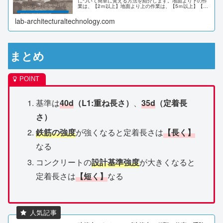
について簡単に覚える方法を紹介します。地面より下の作
業は、【2ｍ以上】地面より上の作業は、【5ｍ以上】【支
保工】は高さに依らない地上よりも地下の作業の方が危
険！作業主任者が必要な
lab-architecturaltechnology.com
まとめ
基準は
40d
（L1:重ね長さ）
、
35d
（定着長
さ）
鉄筋の強度
が強くなると定着長さは
【長く】
なる
コンクリートの
設計基準強度
が大きくなると
定着長さは
【短く】
なる