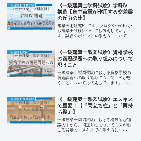
やるべきときに〈実行する〉〈できるよ
《一級建築士学科試験》学科Ⅳ
一級建築士 学科試験
うになる〉》《週,月単位で目標を設定
構造【集中荷重が作用する交差梁
し、それからの逆算で学習計画を決め
の反力の比】
る》の3つです。
建築技術研究所 です。ブログやTwitterか
ら建築士試験についてお伝えしていま
す。試験のポイントや考え方について自
身の受験経験を基に記事を作成していま
す。試験に向けての学習の補助として活
用していただけると嬉しいです。今回
《一級建築士製図試験》資格学校
一級建築士試験
は、学科Ⅳ(構造)
の宿題課題への取り組みについて
思うこと
一級建築士製図試験における資格学校の
宿題課題への取り組みについて、私が思
うことについてお伝えしています。この
記事のポイントは、《宿題課題は週前半
に取り組む》《宿題課題は全体を通しで
やる必要はない》《直前の当日課題に影
《一級建築士製図試験》エスキス
一級建築士 製図試験
響され過ぎない》の3つです。
で重要！【『岡立ち柱』と『岡持
ち梁』】
一級建築士製図試験における構造的な知
識の中から、岡立ち柱についてミスが起
こる背景とエスキスでの考え方について
お伝えします。この記事のポイントは、
【岡立ち柱の状態では、構造的なデメリ