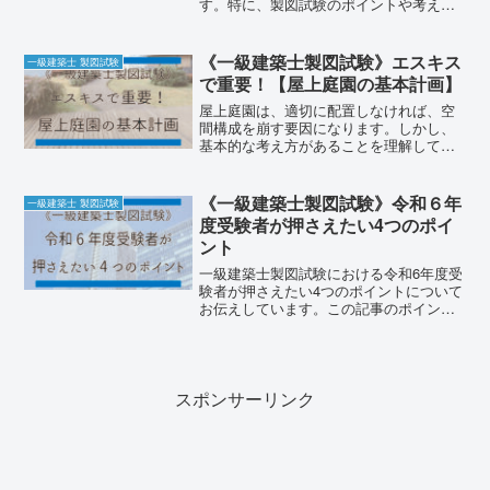
す。特に、製図試験のポイントや考え方
について自身の受験経験を基に記事を作
成しています。試験に向けての学習の補
助として活用していただけると嬉しいで
《一級建築士製図試験》エスキス
一級建築士 製図試験
す。今回は、本試験
で重要！【屋上庭園の基本計画】
屋上庭園は、適切に配置しなければ、空
間構成を崩す要因になります。しかし、
基本的な考え方があることを理解してお
くだけで圧倒的に早く計画ができます。
ポイントは、「形状は、”細長く”が基本」
「管理ゾーンの反対側で検討する」「設
《一級建築士製図試験》令和６年
一級建築士 製図試験
置階は、3階から検討する」の3つです。
度受験者が押さえたい4つのポイ
ント
一級建築士製図試験における令和6年度受
験者が押さえたい4つのポイントについて
お伝えしています。この記事のポイント
は、【"大学"は公共性が高い】【 講義室
の面積算出方法等、基本の積上げは早い
時期に行う】【 既存施設との関係性(つな
がり方)を複数のパターンで確認する】【
"構造計画"は、過去問＋αの学習を】の4
スポンサーリンク
つです。