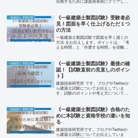
合格するために課題発表前にクリアして
おくことが必要なことは、次の4つです。
《安定した作図速度》《エスキス手順の
確立》《基本的な要点記述》《構造及び
《一級建築士製図試験》受験者必
一級建築士 製図試験
設備の基礎知識の定着》
見！図面を早く仕上げるただ１つ
の方法
一級建築士製図試験で図面を早く描くの
方法 をお伝えします。ポイントは、「考
える時間」と「作業する時間」を切離す
ことです。線を引くスピードそのもの
は、ある程度の練習をしている受験者で
あれば、大差はありません。そのため、
《一級建築士製図試験》最後の確
一級建築士 製図試験
作図時間中に「考える時間」が生じて手
認！【試験直前の見直しのポイン
が止まっている時間を減らせば、誰でも
ト】
図面を早く描くことができます。
建築技術研究所 です。ブログやTwitterか
ら建築士試験についてお伝えしていま
す。試験のポイントや考え方について自
身の受験経験を基に記事を作成していま
す。試験に向けての学習の補助として活
用していただけると嬉しいです。この記
《一級建築士製図試験》合格のた
一級建築士 製図試験
事では、試験直前
めに本試験と資格学校の違いを知
る
建築技術研究所です。ブログやTwitterか
ら建築士試験についてお伝えしていま