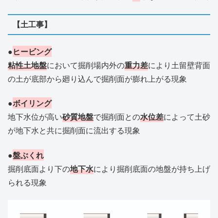
【土工事】
●
ヒービング
粘性土地盤
において掘削場内外の
重力差
により土留壁背面
の土が底部から廻り込んで掘削面が膨れ上がる現象
●
ボイリング
地下水位が高い
砂質地盤
で掘削面との
水位差
によって土砂
が地下水と共に掘削面に流出する現象
●
盤ぶくれ
掘削底面より下の
地下水
により掘削底面の地盤が持ち上げ
られる現象