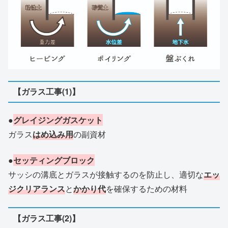
【ガラス工事(1)】
●
グレイジングガスケット
ガラス
はめ込み用
の副資材
●
セッティングブロック
サッシの溝底とガラスが接触するのを防止し、適切な
エッ
ジクリアランス
と
かかり代
を確保するための材料
【ガラス工事(2)】