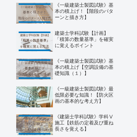
《一級建築士製図試験》基
本の積上げ！【階段のパタ
ーンと描き方】
建築士学科試験【計画】
「積算の数量基準」を確実
に覚えるポイント
《一級建築士製図試験》基
本の積上げ【空調設備の基
礎知識（１）】
《一級建築士製図試験》最
低限必要な知識！【防火区
画の基本的な考え方】
《建築士学科試験》学科Ⅴ
施工【鉄筋の定着及び重ね
長さを覚える】