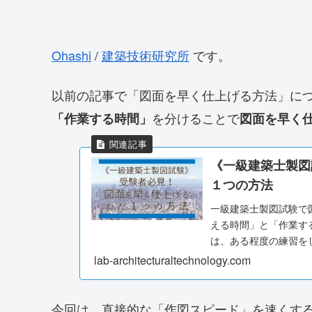
Ohashi
/
建築技術研究所
です。
以前の記事で「図面を早く仕上げる方法」に
を分けることで
「作業する時間」
図面を早く
《一級建築士製図
１つの方法
一級建築士製図試験で
える時間」と「作業す
は、ある程度の練習を
作図時間中に「考える
lab-architecturaltechnology.com
図面を早く描くことが
今回は、直接的な「作図スピード」を速くす