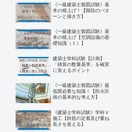
《一級建築士製図試験》基
本の積上げ！【階段のパタ
ーンと描き方】
《一級建築士製図試験》基
本の積上げ【空調設備の基
礎知識（１）】
建築士学科試験【計画】
「積算の数量基準」を確実
に覚えるポイント
《一級建築士製図試験》最
低限必要な知識！【防火区
画の基本的な考え方】
《建築士学科試験》学科Ⅴ
施工【鉄筋の定着及び重ね
長さを覚える】