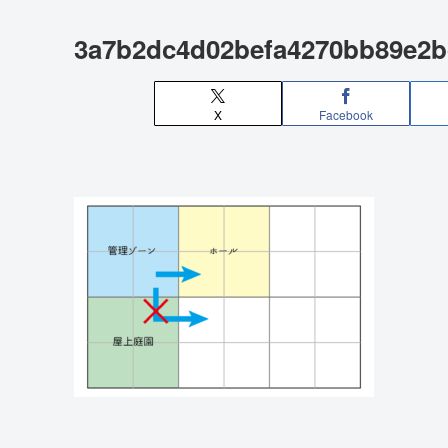
3a7b2dc4d02befa4270bb89e2b
X
Facebook