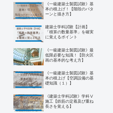
《一級建築士製図試験》基
本の積上げ！【階段のパタ
ーンと描き方】
建築士学科試験【計画】
「積算の数量基準」を確実
に覚えるポイント
《一級建築士製図試験》最
低限必要な知識！【防火区
画の基本的な考え方】
《一級建築士製図試験》基
本の積上げ【空調設備の基
礎知識（１）】
《建築士学科試験》学科Ⅴ
施工【鉄筋の定着及び重ね
長さを覚える】