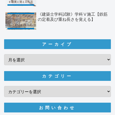
《建築士学科試験》学科Ⅴ施工【鉄筋
の定着及び重ね長さを覚える】
アーカイブ
カテゴリー
お問い合わせ