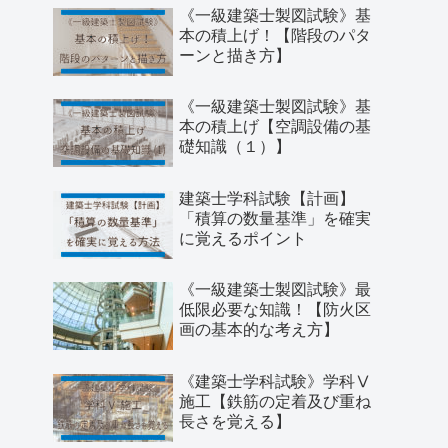
《一級建築士製図試験》基
本の積上げ！【階段のパタ
ーンと描き方】
《一級建築士製図試験》基
本の積上げ【空調設備の基
礎知識（１）】
建築士学科試験【計画】
「積算の数量基準」を確実
に覚えるポイント
《一級建築士製図試験》最
低限必要な知識！【防火区
画の基本的な考え方】
《建築士学科試験》学科Ⅴ
施工【鉄筋の定着及び重ね
長さを覚える】