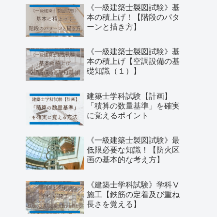
《一級建築士製図試験》基
本の積上げ！【階段のパタ
ーンと描き方】
《一級建築士製図試験》基
本の積上げ【空調設備の基
礎知識（１）】
建築士学科試験【計画】
「積算の数量基準」を確実
に覚えるポイント
《一級建築士製図試験》最
低限必要な知識！【防火区
画の基本的な考え方】
《建築士学科試験》学科Ⅴ
施工【鉄筋の定着及び重ね
長さを覚える】