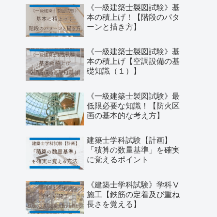
《一級建築士製図試験》基
本の積上げ！【階段のパタ
ーンと描き方】
《一級建築士製図試験》基
本の積上げ【空調設備の基
礎知識（１）】
《一級建築士製図試験》最
低限必要な知識！【防火区
画の基本的な考え方】
建築士学科試験【計画】
「積算の数量基準」を確実
に覚えるポイント
《建築士学科試験》学科Ⅴ
施工【鉄筋の定着及び重ね
長さを覚える】