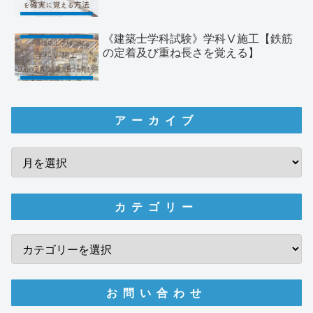
《建築士学科試験》学科Ⅴ施工【鉄筋
の定着及び重ね長さを覚える】
アーカイブ
カテゴリー
お問い合わせ