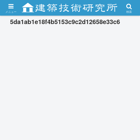
メニュー
検索
5da1ab1e18f4b5153c9c2d12658e33c6