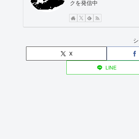
クを発信中
シ
X
LINE