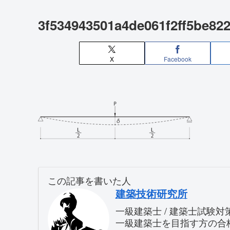
3f534943501a4de061f2ff5be82
X
Facebook
この記事を書いた人
建築技術研究所
一級建築士 / 建築士試験
一級建築士を目指す方の合