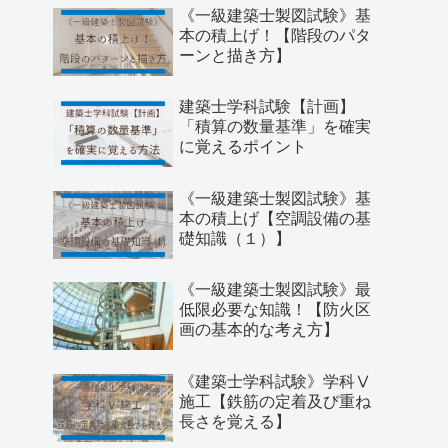
《一級建築士製図試験》基
本の積上げ！【階段のパタ
ーンと描き方】
建築士学科試験【計画】
「積算の数量基準」を確実
に覚えるポイント
《一級建築士製図試験》基
本の積上げ【空調設備の基
礎知識（１）】
《一級建築士製図試験》最
低限必要な知識！【防火区
画の基本的な考え方】
《建築士学科試験》学科Ⅴ
施工【鉄筋の定着及び重ね
長さを覚える】