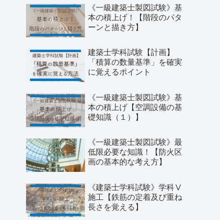
《一級建築士製図試験》基
本の積上げ！【階段のパタ
ーンと描き方】
建築士学科試験【計画】
「積算の数量基準」を確実
に覚えるポイント
《一級建築士製図試験》基
本の積上げ【空調設備の基
礎知識（１）】
《一級建築士製図試験》最
低限必要な知識！【防火区
画の基本的な考え方】
《建築士学科試験》学科Ⅴ
施工【鉄筋の定着及び重ね
長さを覚える】